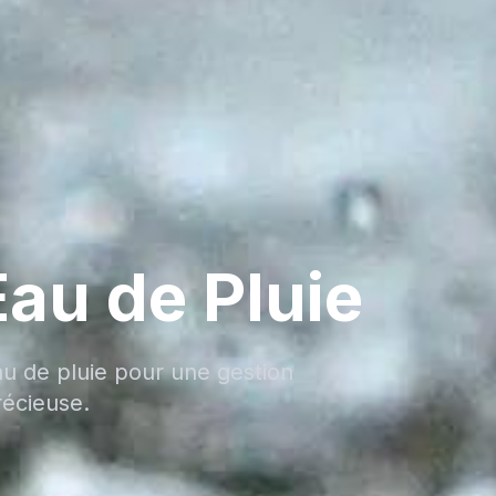
au de Pluie
u de pluie pour une gestion
récieuse.