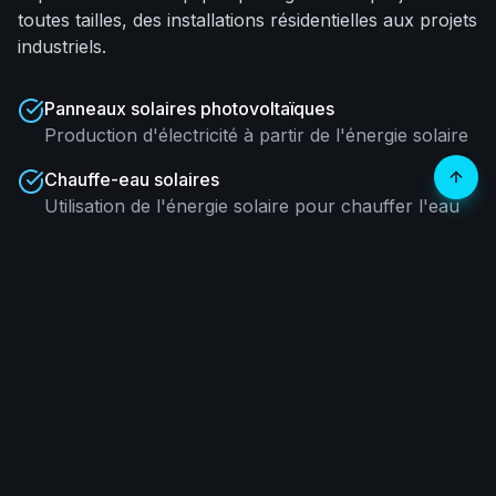
toutes tailles, des installations résidentielles aux projets
industriels.
Panneaux solaires photovoltaïques
Production d'électricité à partir de l'énergie solaire
Chauffe-eau solaires
Utilisation de l'énergie solaire pour chauffer l'eau
sanitaire
Systèmes éoliens domestiques
Solutions adaptées pour exploiter l'énergie du vent
Biomasse et bioénergie
Utilisation de ressources organiques pour produire
de l'énergie
Systèmes hybrides
Combinaison de différentes sources d'énergie