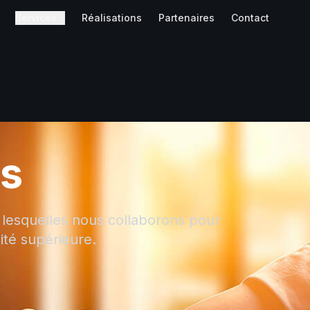
Services
Réalisations
Partenaires
Contact
es
 lesquelles nous collaborons pour
ité supérieure.